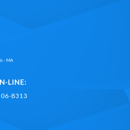
ís - MA
-LINE:
2106-8313