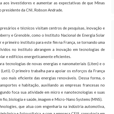
ça aos investidores e aumentar as expectativas de que Minas
u o presidente da CNI, Robson Andrade.
presários e técnicos visitam centros de pesquisas, inovação e
berry e Grenoble, como o Instituto Nacional de Energia Solar
r e primeiro instituto para este fim na França, se tornando uma
olvidos no instituto abrangem a inovação em tecnologias de
ar e edifícios energeticamente eficientes.
a tecnologias de novas energias e nanomateriais (Liten) e o
(Leti). O primeiro trabalha para apoiar os esforços da França
o uso mais eficiente das energias renováveis. Dessa forma, o
ransportes e habitação, auxiliando as empresas francesas no
gundo foca sua atividade em micro e nanotecnologias e suas
m fio, biologia e saúde, imagem e Micro-Nano Systems (MNS).
nologies, que atua com engenharia na indústria automotiva,
eletrônica e fotovoltaica, e com a empresa CEIS, consutoria em