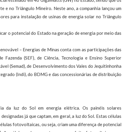
encial estimado em 40 GigaWatts (GW) no Estado, sendo que os
rte e no Triângulo Mineiro. Neste ano, a companhia lançou um
sores para instalação de usinas de energia solar no Triângulo
ficar o potencial do Estado na geração de energia por meio das
novável – Energias de Minas conta com as participações das
e Fazenda (SEF), de Ciência, Tecnologia e Ensino Superior
ável (Semad), de Desenvolvimento dos Vales do Jequitinhonha
tegrado (Indi), do BDMG e das concessionárias de distribuição
gia da luz do Sol em energia elétrica. Os painéis solares
designadas já que captam, em geral, a luz do Sol. Estas células
lulas fotovoltaicas, ou seja, criam uma diferença de potencial