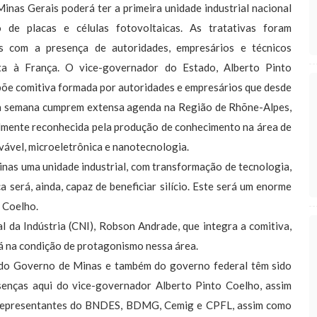
Minas Gerais poderá ter a primeira unidade industrial nacional
 de placas e células fotovoltaicas. As tratativas foram
das com a presença de autoridades, empresários e técnicos
ita à França. O vice-governador do Estado, Alberto Pinto
õe comitiva formada por autoridades e empresários que desde
ta semana cumprem extensa agenda na Região de Rhõne-Alpes,
lmente reconhecida pela produção de conhecimento na área de
vável, microeletrônica e nanotecnologia.
inas uma unidade industrial, com transformação de tecnologia,
ca será, ainda, capaz de beneficiar silício. Este será um enorme
o Coelho.
da Indústria (CNI), Robson Andrade, que integra a comitiva,
rá na condição de protagonismo nessa área.
ão do Governo de Minas e também do governo federal têm sido
senças aqui do vice-governador Alberto Pinto Coelho, assim
 representantes do BNDES, BDMG, Cemig e CPFL, assim como