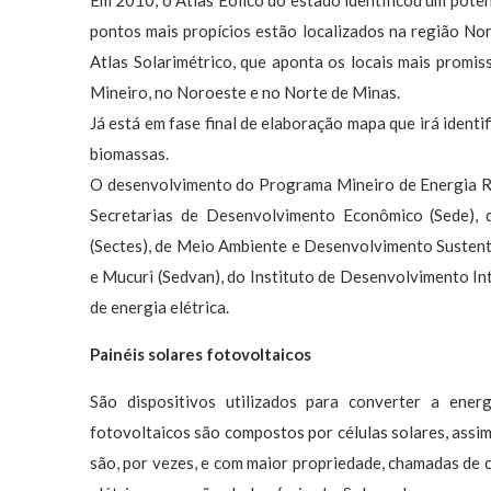
Em 2010, o Atlas Eólico do estado identificou um pot
pontos mais propícios estão localizados na região No
Atlas Solarimétrico, que aponta os locais mais promis
Mineiro, no Noroeste e no Norte de Minas.
Já está em fase final de elaboração mapa que irá identi
biomassas.
O desenvolvimento do Programa Mineiro de Energia Re
Secretarias de Desenvolvimento Econômico (Sede), d
(Sectes), de Meio Ambiente e Desenvolvimento Sustent
e Mucuri (Sedvan), do Instituto de Desenvolvimento In
de energia elétrica.
Painéis solares fotovoltaicos
São dispositivos utilizados para converter a ener
fotovoltaicos são compostos por células solares, assim 
são, por vezes, e com maior propriedade, chamadas de cé