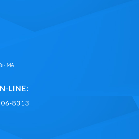
ís - MA
-LINE:
2106-8313