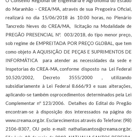
O Conselho Regional de Engenharia e Agronomia do Estado
do Maranhão - CREA/MA, através de sua Pregoeira Oficial,
realizará no dia 15/06/2018 às 10:00 horas, no Plenário
Tancredo Neves do CREA/MA, licitação na Modalidade de
PREGÃO PRESENCIAL Nº. 003/2018, do tipo menor preço,
sob regime de EMPREITADA POR PREÇO GLOBAL, que tem
como objeto A AQUISIÇÃO DE PEÇAS E SUPRIMENTOS DE
INFORMÁTICA para atender as necessidades da sede e
Inspetorias do CREA-MA, conforme disposto na Lei Federal
10.520/2002, Decreto 3555/2000 , utilizando
subsidiariamente à Lei Federal 8.666/93 e suas alterações,
aplicando-se também osprocedimentos determinados pela Lei
Complementar nº 123/2006. Detalhes do Edital do Pregão
encontram-se à disposição dos interessados na página do
www.creama.org.br. Esclarecimentos através do Telefone: (98)
2106-8307, OU pelo e-mail:
nathaliasantos@creama.org.br
.