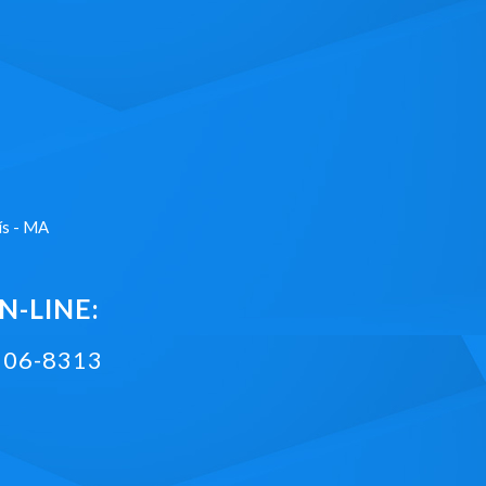
ís - MA
-LINE:
2106-8313