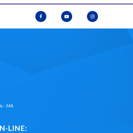
ís - MA
-LINE: