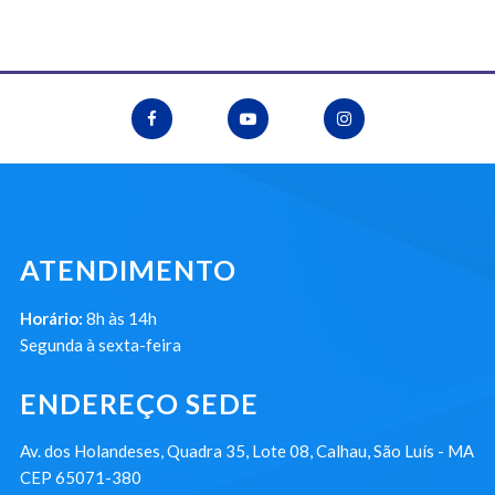
ATENDIMENTO
Horário:
8h às 14h
Segunda à sexta-feira
ENDEREÇO SEDE
Av. dos Holandeses, Quadra 35, Lote 08, Calhau, São Luís - MA
CEP 65071-380