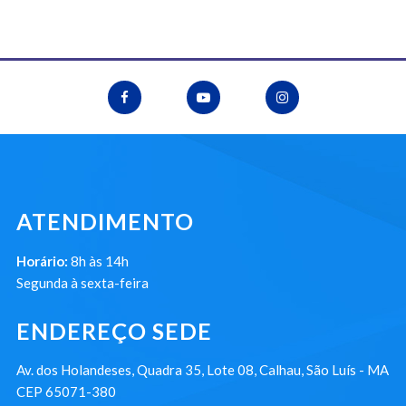
ATENDIMENTO
Horário:
8h às 14h
Segunda à sexta-feira
ENDEREÇO SEDE
Av. dos Holandeses, Quadra 35, Lote 08, Calhau, São Luís - MA
CEP 65071-380