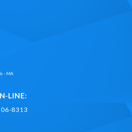
ís - MA
-LINE:
2106-8313