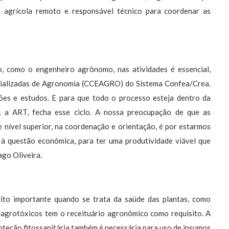
to agrícola remoto e responsável técnico para coordenar as
o, como o engenheiro agrônomo, nas atividades é essencial,
cializadas de Agronomia (CCEAGRO) do Sistema Confea/Crea.
ões e estudos. E para que todo o processo esteja dentro da
a, a ART, fecha esse ciclo. A nossa preocupação de que as
 nível superior, na coordenação e orientação, é por estarmos
 à questão econômica, para ter uma produtividade viável que
ago Oliveira.
ito importante quando se trata da saúde das plantas, como
 agrotóxicos tem o receituário agronômico como requisito. A
oteção fitossanitária também é necessária para uso de insumos