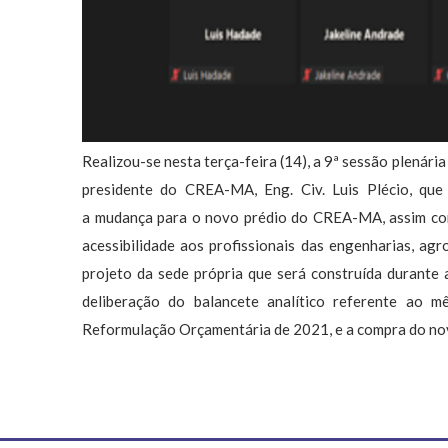
Realizou-se nesta terça-feira (14), a 9ª sessão plenári
presidente do CREA-MA, Eng. Civ. Luis Plécio, qu
a
mudança para o novo prédio do CREA-MA
, assim c
acessibilidade
aos profissionais das
engenharias
,
agr
projeto da
sede própria
que será construída durante 
deliberação do
balancete analítico
referente ao m
Reformulação Orçamentária de 2021,
e a compra do
nov