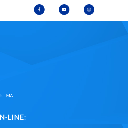
ís - MA
-LINE: