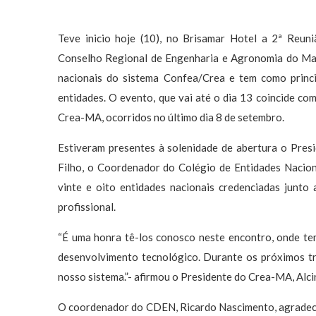
Teve inicio hoje (10), no Brisamar Hotel a 2ª Reun
Conselho Regional de Engenharia e Agronomia do Mar
nacionais do sistema Confea/Crea e tem como princip
entidades. O evento, que vai até o dia 13 coincide c
Crea-MA, ocorridos no último dia 8 de setembro.
Estiveram presentes à solenidade de abertura o Pre
Filho, o Coordenador do Colégio de Entidades Nacion
vinte e oito entidades nacionais credenciadas junt
profissional.
“É uma honra tê-los conosco neste encontro, onde t
desenvolvimento tecnológico. Durante os próximos tr
nosso sistema.”- afirmou o Presidente do Crea-MA, Alc
O coordenador do CDEN, Ricardo Nascimento, agradeceu