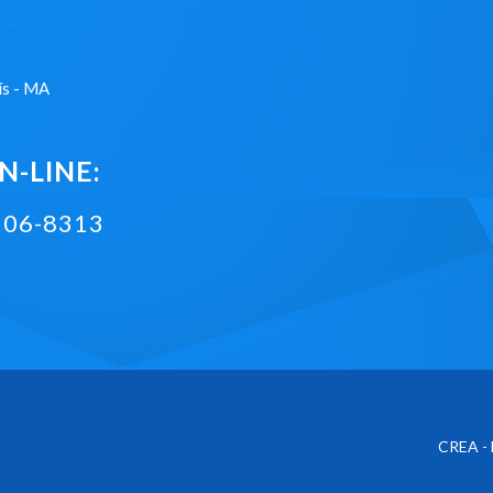
ís - MA
-LINE:
2106-8313
CREA - 