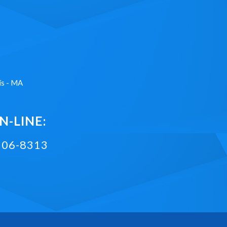
ís - MA
-LINE:
2106-8313