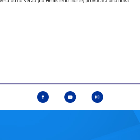
avera ou no verão (no Hemisfério Norte) provocará uma nova