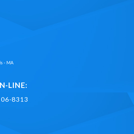
ís - MA
-LINE:
2106-8313