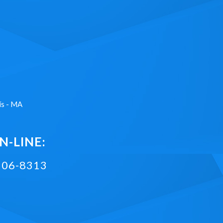
ís - MA
-LINE:
2106-8313