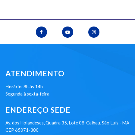
ATENDIMENTO
Horário:
8h às 14h
Segunda à sexta-feira
ENDEREÇO SEDE
Av. dos Holandeses, Quadra 35, Lote 08, Calhau, São Luís - MA
CEP 65071-380