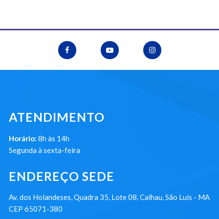
ATENDIMENTO
Horário:
8h às 14h
Segunda à sexta-feira
ENDEREÇO SEDE
Av. dos Holandeses, Quadra 35, Lote 08, Calhau, São Luís - MA
CEP 65071-380