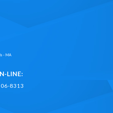
ís - MA
-LINE:
2106-8313