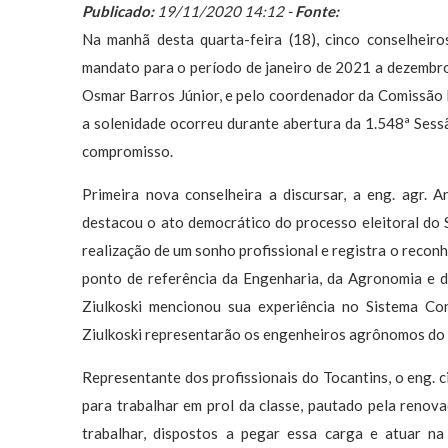
Publicado:
19/11/2020 14:12 -
Fonte:
Na manhã desta quarta-feira (18), cinco conselheir
mandato para o período de janeiro de 2021 a dezembro 
Osmar Barros Júnior, e pelo coordenador da Comissão El
a solenidade ocorreu durante abertura da 1.548ª Sessã
compromisso.
Primeira nova conselheira a discursar, a eng. agr.
destacou o ato democrático do processo eleitoral do
realização de um sonho profissional e registra o recon
ponto de referência da Engenharia, da Agronomia e da
Ziulkoski mencionou sua experiência no Sistema Co
Ziulkoski representarão os engenheiros agrônomos do 
Representante dos profissionais do Tocantins, o eng. c
para trabalhar em prol da classe, pautado pela renova
trabalhar, dispostos a pegar essa carga e atuar n