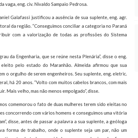
 da vaga, eng. civ. Nivaldo Sampaio Pedrosa.
el Galafassi justificou a ausência de sua suplente, eng. agr.
toral da região. “Conseguimos conciliar a categoria no Paraná
ribuir com a valorização de todas as profissões do Sistema
grau da Engenharia, que se reúne nesta Plenária”, disse o eng.
al eleito pelo estado do Maranhão. Almeida afirmou que sua
m o orgulho de serem engenheiros. Seu suplente, eng. eletric.
deral, há 20 anos. “Volto com muitos cabelos brancos, com mais
ir. Mais velho, mas não menos empolgado”, disse.
mos comemorou o fato de duas mulheres terem sido eleitas no
eres concorrendo com vários homens e conseguimos uma vitória
m”, disse, antes de passar a palavra a sua suplente, a geóloga
a forma de trabalho, onde o suplente seja um par, não um