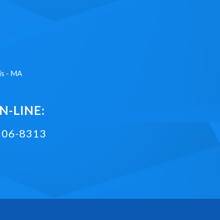
ís - MA
-LINE:
2106-8313