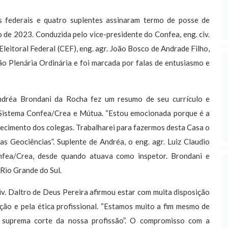
os federais e quatro suplentes assinaram termo de posse de
de 2023. Conduzida pelo vice-presidente do Confea, eng. civ.
eitoral Federal (CEF), eng. agr. João Bosco de Andrade Filho,
o Plenária Ordinária e foi marcada por falas de entusiasmo e
 Andréa Brondani da Rocha fez um resumo de seu currículo e
 Sistema Confea/Crea e Mútua. “Estou emocionada porque é a
hecimento dos colegas. Trabalharei para fazermos desta Casa o
s Geociências”. Suplente de Andréa, o eng. agr. Luiz Claudio
nfea/Crea, desde quando atuava como inspetor. Brondani e
Rio Grande do Sul.
iv. Daltro de Deus Pereira afirmou estar com muita disposição
ção e pela ética profissional. “Estamos muito a fim mesmo de
a suprema corte da nossa profissão”. O compromisso com a