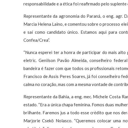
responsabilidade e a ética foi reafirmado pelo suplente
Representante da agronomia do Paraná, o eng. agr. Dani
Marcia Helena Laino, e comentou sobre o processo elei
e saí como candidato único. Estamos aqui para cont
Confea/Crea”.
“Nunca esperei ter a honra de participar do mais alto 
eletric. Genilson Pavão Almeida, conselheiro feder
bandeira é fazer com que todos os profissionais retome
Francisco de Assis Peres Soares, já foi conselheiro fe
calma no coração, mas com a mesma vontade de contribu
Representante da Bahia, a eng. mec. Michele Costa Ra
estado. “Era a única chapa feminina. Fomos duas mulh
brilhante. Faremos jus a todo esse crédito que nos dera
Marjorie Csekö Nolasco. “Queremos colocar uma nov