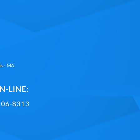
ís - MA
-LINE:
2106-8313