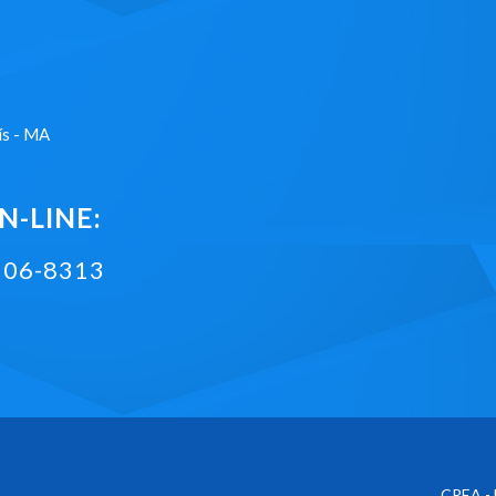
ís - MA
-LINE:
2106-8313
CREA - 