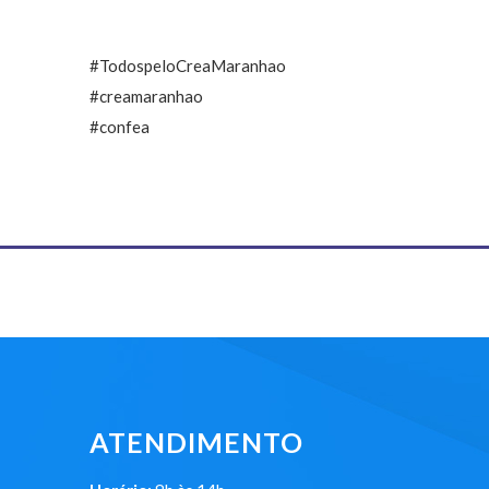
#TodospeloCreaMaranhao
#creamaranhao
#confea
ATENDIMENTO