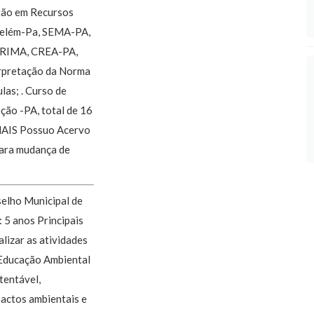
stão em Recursos
Belém-Pa, SEMA-PA,
IA/RIMA, CREA-PA,
terpretação da Norma
las; . Curso de
ção -PA, total de 16
AIS Possuo Acervo
ara mudança de
lho Municipal de
 5 anos Principais
alizar as atividades
Educação Ambiental
tentável,
pactos ambientais e