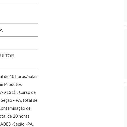
ZA
SULTOR
al de 40 horas/aulas
 em Produtos
-9131); . Curso de
Seção - PA, total de
 Contaminação de
otal de 20 horas
s ABES -Seção -PA,