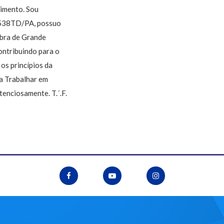
cimento. Sou
8538TD/PA, possuo
Obra de Grande
contribuindo para o
os princípios da
 a Trabalhar em
tenciosamente. T.´.F.