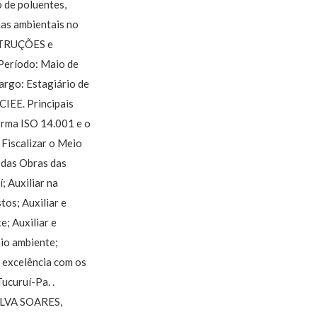
 de poluentes,
as ambientais no
NSTRUÇÕES e
ríodo: Maio de
rgo: Estagiário de
CIEE. Principais
orma ISO 14.001 e o
Fiscalizar o Meio
 das Obras das
; Auxiliar na
tos; Auxiliar e
; Auxiliar e
io ambiente;
e excelência com os
ucuruí-Pa. .
ILVA SOARES,