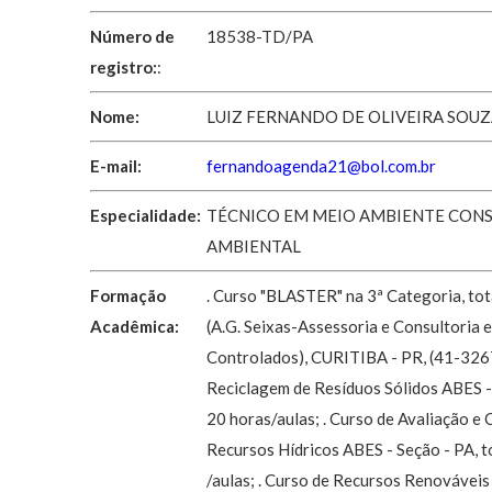
Número de
18538-TD/PA
registro:
:
Nome:
LUIZ FERNANDO DE OLIVEIRA SOU
E-mail:
fernandoagenda21@bol.com.br
Especialidade:
TÉCNICO EM MEIO AMBIENTE CON
AMBIENTAL
Formação
. Curso "BLASTER" na 3ª Categoria, tot
Acadêmica:
(A.G. Seixas-Assessoria e Consultoria
Controlados), CURITIBA - PR, (41-3267
Reciclagem de Resíduos Sólidos ABES - 
20 horas/aulas; . Curso de Avaliação e
Recursos Hídricos ABES - Seção - PA, t
/aulas; . Curso de Recursos Renovávei