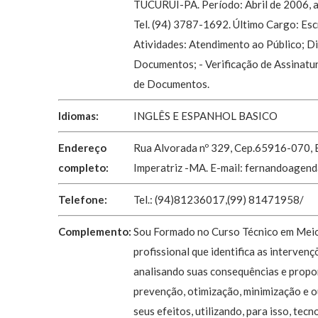
TUCURUÍ-PA. Período: Abril de 2006, a
Tel. (94) 3787-1692. Último Cargo: Escr
Atividades: Atendimento ao Público; D
Documentos; - Verificação de Assinatu
de Documentos.
Idiomas:
INGLÊS E ESPANHOL BASICO
Endereço
Rua Alvorada nº 329, Cep.65916-070, Ba
completo:
Imperatriz -MA. E-mail:
fernandoagend
Telefone:
Tel.: (94)81236017,(99) 81471958/
Complemento:
Sou Formado no Curso Técnico em Mei
profissional que identifica as intervenç
analisando suas consequências e prop
prevenção, otimização, minimização e 
seus efeitos, utilizando, para isso, tec