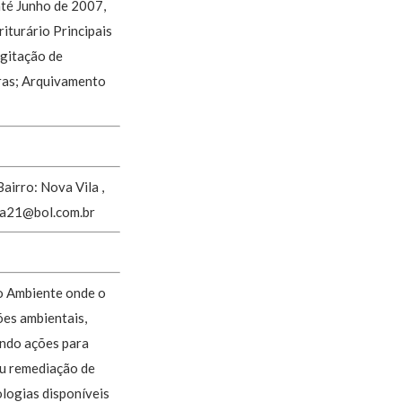
té Junho de 2007,
iturário Principais
igitação de
ras; Arquivamento
irro: Nova Vila ,
a21@bol.com.br
o Ambiente onde o
ões ambientais,
ondo ações para
ou remediação de
nologias disponíveis