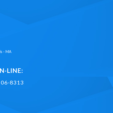
ís - MA
-LINE:
2106-8313